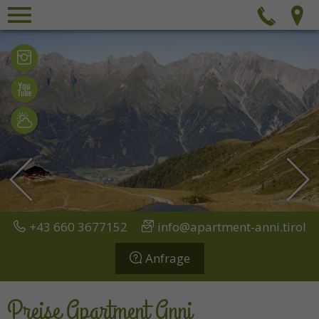
Menü
Tel
Bilder
Videos
Wetter
+43 660 3677152
info@apartment-anni.tirol
Anfrage
Preise Apartment Anni