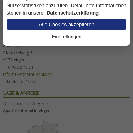
Nutzerstatistiken abzurufen. Detaillierte Informationen
stehen in unserer
Datenschutzerklärung
.
Alle Cookies akzeptieren
ADRESSE
Einstellungen
Apartment Anni
Anni Hauser
Pfarrbichlweg 6
9972 Virgen
Tirol/Österreich
info@apartment-anni.tirol
+43 660 3677152
LAGE & ANREISE
Der schnellste Weg zum
Apartment Anni in Virgen