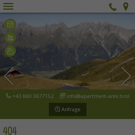
Menü
Tel
Bilder
Videos
Wetter
+43 660 3677152
info@apartment-anni.tirol
Anfrage
404