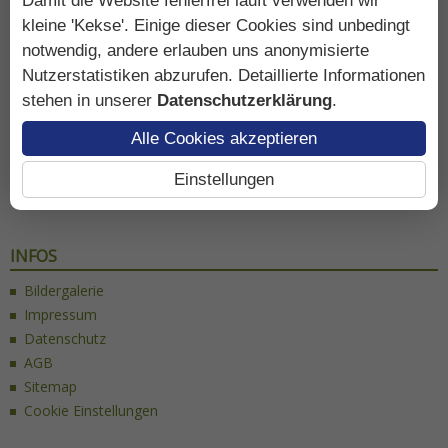
Damit die Website fehlerfrei läuft verwenden wir
Der schnellste Weg zum
kleine 'Kekse'. Einige dieser Cookies sind unbedingt
Apartment Anni in Virgen
notwendig, andere erlauben uns anonymisierte
Nutzerstatistiken abzurufen. Detaillierte Informationen
stehen in unserer
Datenschutzerklärung
.
Alle Cookies akzeptieren
Einstellungen
Anreise
INFOS
Bildergalerie
Impressum
Datenschutz
AGB
Sitemap
Cookie Einstellungen